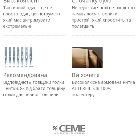
Високоякісні
Спочатку була
Тактичний одяг – це не
Не одне тисячоліття людство
просто одяг, це інструмент,
намагалося створити
який має витримувати
пристрій, який спростить та
екстремальні
полегшить
Рекомендована
Ви хочете
Відповідність товщини голки
Високоякісна армована нитка
- нитки. Як підібрати товщину
ALTERFIL S зі 100%
голки для певної товщини
поліестеру