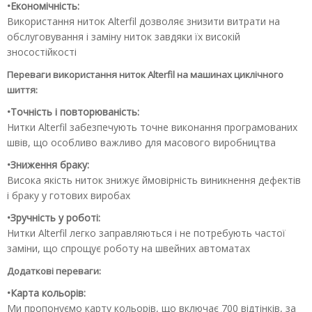
•Економічність:
Використання ниток Alterfil дозволяє знизити витрати на
обслуговування і заміну ниток завдяки їх високій
зносостійкості
Переваги використання ниток Alterfil на машинах циклічного
шиття:
•Точність і повторюваність:
Нитки Alterfil забезпечують точне виконання програмованих
швів, що особливо важливо для масового виробництва
•Зниження браку:
Висока якість ниток знижує ймовірність виникнення дефектів
і браку у готових виробах
•Зручність у роботі:
Нитки Alterfil легко заправляються і не потребують частої
заміни, що спрощує роботу на швейних автоматах
Додаткові переваги:
•Карта кольорів:
Ми пропонуємо
карту кольорів, що включає 700 відтінків
, за