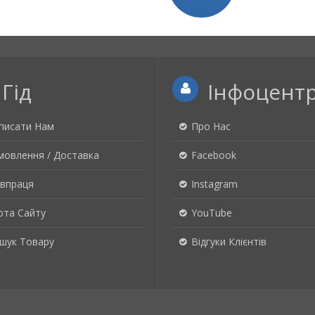
Гід
Інфоцент
писати Нам
Про Нас
мовлення / Доставка
Facebook
івпраця
Instagram
рта Сайту
YouTube
шук Товару
Відгуки Клієнтів