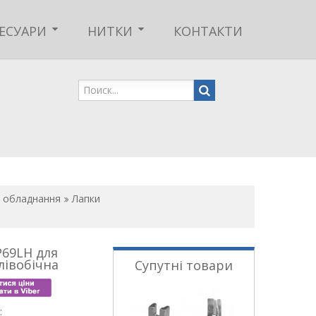
ЕСУАРИ
НИТКИ
КОНТАКТИ
о обладнання
Лапки
P69LH для
лівобічна
Супутні товари
: