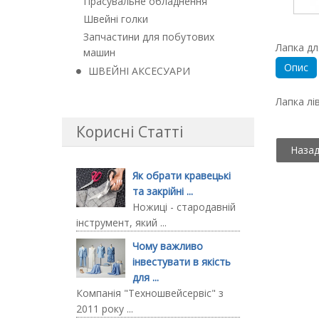
Прасувальне обладнення
Швейні голки
Запчастини для побутових
Лапка дл
машин
Опис
ШВЕЙНІ АКСЕСУАРИ
Лапка лі
Корисні Статті
Як обрати кравецькі
та закрійні ...
Ножиці - стародавній
інструмент, який ...
Чому важливо
інвестувати в якість
для ...
Компанія "Техношвейсервіс" з
2011 року ...